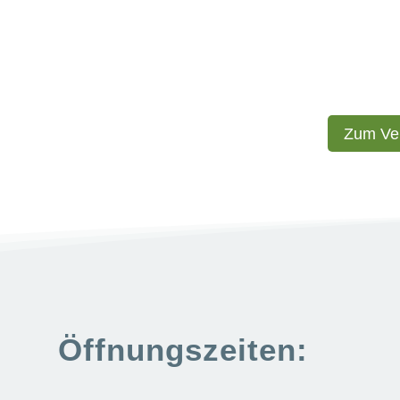
Par
28
Beg
En
Zum Ver
Kl
Öffnungszeiten: