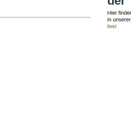
der
Hier find
in unsere
los!
Vo
Ko
11
Beg
Ot
Ta
li
A