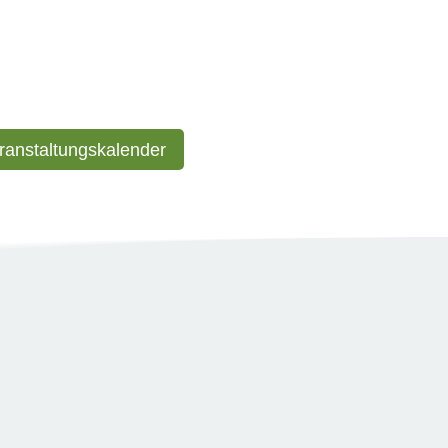
ty und Tanz
. August 2026
inn: 19:00 Uhr
de: 23:59 Uhr
anstaltungskalender
ubhaus Berga