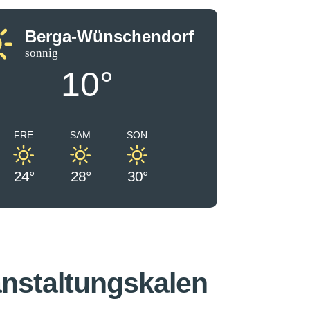
Berga-Wünschendorf
sonnig
10°
FRE
SAM
SON
24°
28°
30°
nstaltungskalen