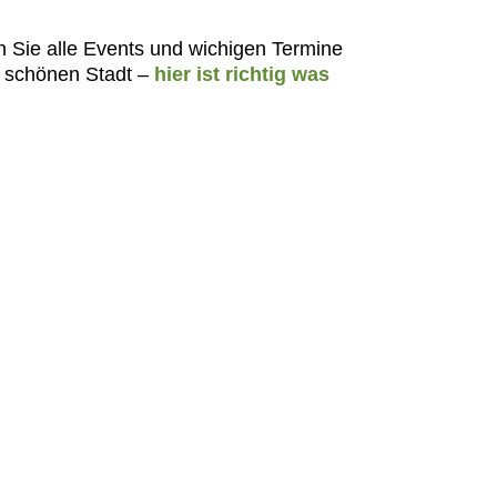
en Sie alle Events und wichigen Termine
r schönen Stadt –
hier ist richtig was
lksliederabend
nzert
. August 2026
inn: 19:00 Uhr
tos Scheune
nzAbends und balfolk
ve mit Richard am
kkordeon