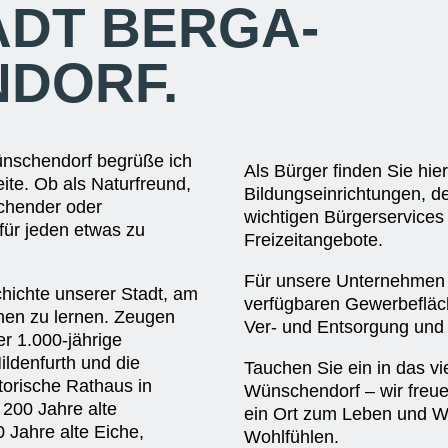
ADT BERGA-
DORF.
ünschendorf begrüße ich
Als Bürger finden Sie hi
eite. Ob als Naturfreund,
Bildungseinrichtungen, 
chender oder
wichtigen Bürgerservices 
für jeden etwas zu
Freizeitangebote.
Für unsere Unternehmen bi
schichte unserer Stadt, am
verfügbaren Gewerbefläch
nnen zu lernen. Zeugen
Ver- und Entsorgung und 
er 1.000-jährige
ildenfurth und die
Tauchen Sie ein in das vi
torische Rathaus in
Wünschendorf – wir freu
 200 Jahre alte
ein Ort zum Leben und W
 Jahre alte Eiche,
Wohlfühlen.